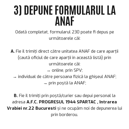
3) DEPUNE FORMULARUL LA
ANAF
Odată completat, formularul 230 poate fi depus pe
următoarele căi:
A.
Fie îl trimiți direct către unitatea ANAF de care aparții
(caută oficiul de care aparții în
această listă
) prin
următoarele căi:
→
online
,
prin SPV
;
→ individual de către persoana fizică la ghişeul ANAF;
→ prin poştă la ANAF;
B.
Fie îl trimiți prin poștă/curier sau depui personal la
adresa
A.F.C. PROGRESUL 1944 SPARTAC , Intrarea
Vrabiei nr.22 Bucuresti
și ne ocupăm noi de depunerea lui
prin borderou.