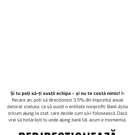
SUSȚINE
ÎNCHIRIERI
CONTACT
Și tu poți să-ți susții echipa – și nu te costă nimic!
În
fiecare an, poți să direcționezi 3,5% din impozitul anual
datorat statului, ca să susții o entitate nonprofit. Banii ăștia
oricum ajung la stat, care decide cum să-i folosească. Dacă
vrei să hotărăști tu unde ajung banii tăi, acum e momentul.