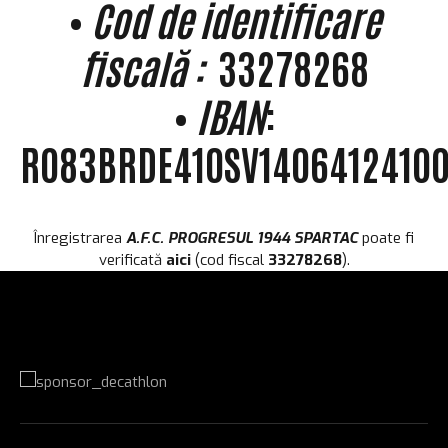
•
Cod de identificare
fiscală :
33278268
•
IBAN
:
RO83BRDE410SV1406412410
Înregistrarea
A.F.C. PROGRESUL 1944 SPARTAC
poate fi
verificată
aici
(cod fiscal
33278268
).