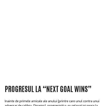
SUSȚINE
ÎNCHIRIERI
CONTACT
PROGRESUL LA “NEXT GOAL WINS”
Inainte de primele amicale ale anului (printre care unul contra unui
adversar de calibru, Dinamo), progresistii s-au relaxat joi seara la