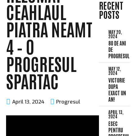
RECENT
CEAHLAUL
POSTS
PIATRA NEAMT
MAY 20,
2024
4 – 0
80 DE ANI
DE
PROGRESUL
PROGRESUL
MAY 12,
SPARTAC
2024
VICTORIE
DUPA
EXACT UN
AN!
April 13, 2024
Progresul
APRIL 13,
2024
ESEC
PENTRU